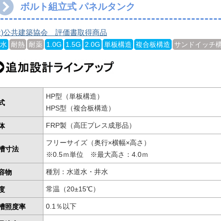
ボルト組立式 パネルタンク
社)公共建築協会 評価書取得商品
水
耐熱
耐薬
1.0G
1.5G
2.0G
単板構造
複合板構造
サンドイッチ
HP型（単板構造）
式
HPS型（複合板構造）
体
FRP製（高圧プレス成形品）
フリーサイズ（奥行×横幅×高さ）
槽寸法
※0.5ｍ単位 ※最大高さ：4.0ｍ
容物
種別：水道水・井水
度
常温（20±15℃）
槽照度率
0.1％以下