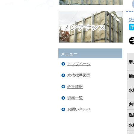
(
貯
メニュー
型
トップページ
水槽標準図面
槽
会社情報
水
資料一覧
内
お問い合わせ
温
水