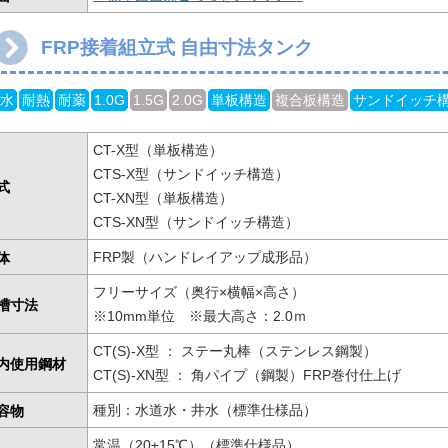
FRP接着組立式 自由寸法タンク
水
耐熱
耐薬
1.0G
1.5G
2.0G
単板構造
複合板構造
サンドイッチ
CT-X型（単板構造）
CTS-X型（サンドイッチ構造）
式
CT-XN型（単板構造）
CTS-XN型（サンドイッチ構造）
体
FRP製（ハンドレイアップ成形品）
フリーサイズ（奥行×横幅×高さ）
槽寸法
※10mm単位 ※最大高さ：2.0ｍ
CT(S)-X型 ： ステー丸棒（ステンレス鋼製）
内使用鋼材
CT(S)-XN型 ： 角パイプ（鋼製）FRP巻付仕上げ
容物
種別：水道水・井水（標準仕様品）
常温（20±15℃）（標準仕様品）