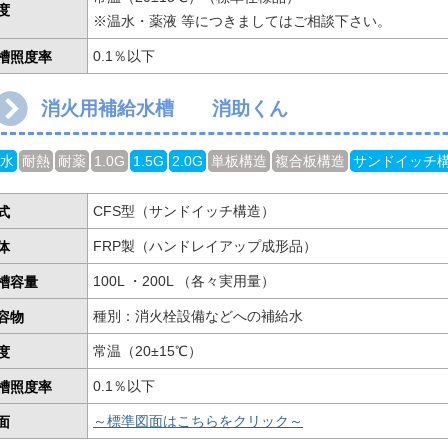
度
※温水・薬液 等につきましてはご相談下さい。
槽照度率
0.1％以下
消火用補給水槽 消助くん
水
耐熱
耐薬
1.0G
1.5G
2.0G
単板構造
複合板構造
サンドイッチ
式
CFS型（サンドイッチ構造）
体
FRP製（ハンドレイアップ成形品）
槽容量
100L ・200L （各々実用量）
容物
種別：消火栓設備などへの補給水
度
常温（20±15℃）
槽照度率
0.1％以下
面
～標準図面はこちらをクリック～