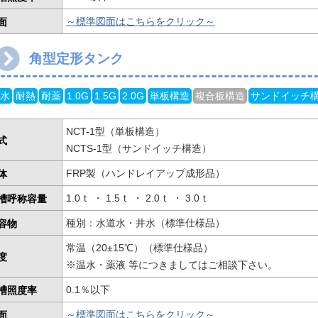
面
～標準図面はこちらをクリック～
角型定形タンク
水
耐熱
耐薬
1.0G
1.5G
2.0G
単板構造
複合板構造
サンドイッチ
NCT-1型（単板構造）
式
NCTS-1型（サンドイッチ構造）
体
FRP製（ハンドレイアップ成形品）
槽呼称容量
1.0ｔ ・ 1.5ｔ ・ 2.0ｔ ・ 3.0ｔ
容物
種別：水道水・井水（標準仕様品）
常温（20±15℃）（標準仕様品）
度
※温水・薬液 等につきましてはご相談下さい。
槽照度率
0.1％以下
面
～標準図面はこちらをクリック～