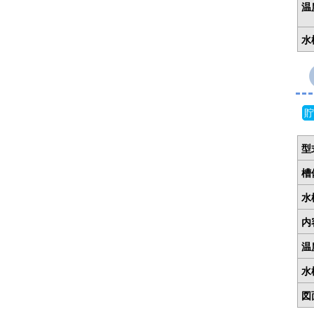
温
水
貯
型
槽
水
内
温
水
図