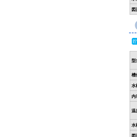
図
貯
型
槽
水
内
温
水
図