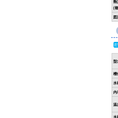
熱
(
図
貯
型
槽
水
内
温
水