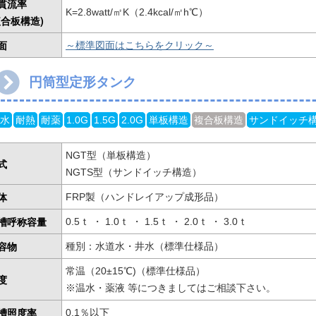
貫流率
K=2.8watt/㎡K（2.4kcal/㎡h℃）
複合板構造)
面
～標準図面はこちらをクリック～
円筒型定形タンク
水
耐熱
耐薬
1.0G
1.5G
2.0G
単板構造
複合板構造
サンドイッチ
NGT型（単板構造）
式
NGTS型（サンドイッチ構造）
体
FRP製（ハンドレイアップ成形品）
槽呼称容量
0.5ｔ ・ 1.0ｔ ・ 1.5ｔ ・ 2.0ｔ ・ 3.0ｔ
容物
種別：水道水・井水（標準仕様品）
常温（20±15℃)（標準仕様品）
度
※温水・薬液 等につきましてはご相談下さい。
槽照度率
0.1％以下