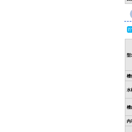
貯
型
槽
水
槽
内